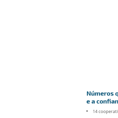
Números q
e a confia
14 cooperati