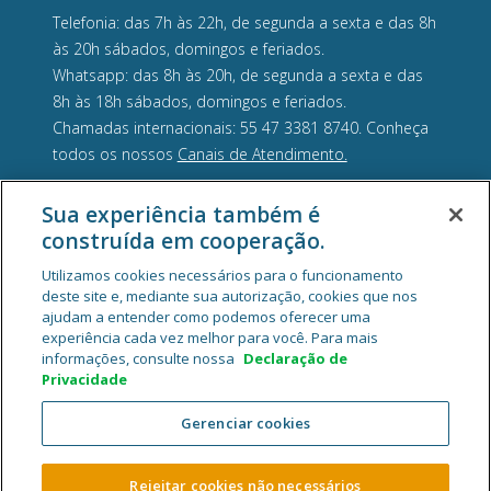
Telefonia: das 7h às 22h, de segunda a sexta e das 8h
às 20h sábados, domingos e feriados.
Whatsapp: das 8h às 20h, de segunda a sexta e das
8h às 18h sábados, domingos e feriados.
Chamadas internacionais: 55 47 3381 8740. Conheça
todos os nossos
Canais de Atendimento.
Ouvidoria 0800 644 1100: das 8h às 17h, de segunda
Sua experiência também é
a sexta.
construída em cooperação.
Utilizamos cookies necessários para o funcionamento
deste site e, mediante sua autorização, cookies que nos
ajudam a entender como podemos oferecer uma
experiência cada vez melhor para você. Para mais
informações, consulte nossa
Declaração de
Privacidade
Gerenciar cookies
Rejeitar cookies não necessários