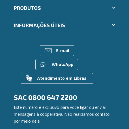
Abrir conta Ailos
PRODUTOS
Indique um amigo
Aplicativos Ailos
Cartões
Trabalhe Conosco
INFORMAÇÕES ÚTEIS
Consórcios
Ailos Educação
Empréstimos
Assembleias
Sobre o Sistema Ailos
FALE CONOSCO
Investimentos
Imprensa
Rede de Atendimento
Previdência
E-mail
Mapa do site
Entre em contato
Seguros
Gerenciar Cookies
Canal de Ética
Para empresas
WhatsApp
Gerenciamento de Riscos
Privacidade e Segurança
Atendimento em Libras
Dúvidas
SAC
0800 647 2200
Este número é exclusivo para você ligar ou enviar
mensagens à cooperativa. Não realizamos contato
por meio dele.