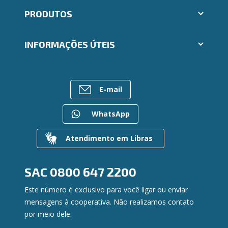
Abrir conta Ailos
PRODUTOS
Indique um amigo
Aplicativos Ailos
Cartões
Trabalhe Conosco
INFORMAÇÕES ÚTEIS
Consórcios
Ailos Educação
Empréstimos
Assembleias
Sobre o Sistema Ailos
FALE CONOSCO
Investimentos
Imprensa
Rede de Atendimento
Previdência
E-mail
Mapa do site
Entre em contato
Seguros
Gerenciar Cookies
Canal de Ética
Para empresas
WhatsApp
Gerenciamento de Riscos
Privacidade e Segurança
Atendimento em Libras
Dúvidas
SAC
0800 647 2200
Este número é exclusivo para você ligar ou enviar
mensagens à cooperativa. Não realizamos contato
por meio dele.