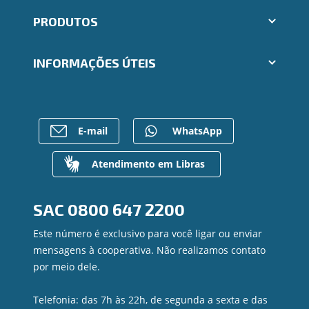
Abrir conta Ailos
PRODUTOS
Indique um amigo
Aplicativos Ailos
Cartões
Trabalhe Conosco
INFORMAÇÕES ÚTEIS
Consórcios
Ailos Educação
Empréstimos
Assembleias
Sobre o Sistema Ailos
FALE CONOSCO
Investimentos
Imprensa
Rede de Atendimento
Previdência
Mapa do site
Entre em contato
E-mail
WhatsApp
Seguros
Gerenciar Cookies
Canal de Ética
Para empresas
Gerenciamento de Riscos
Atendimento em Libras
Privacidade e Segurança
Dúvidas
SAC
0800 647 2200
Este número é exclusivo para você ligar ou enviar
mensagens à cooperativa. Não realizamos contato
por meio dele.
Telefonia: das 7h às 22h, de segunda a sexta e das