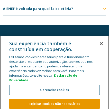
A ENEF é voltada para qual faixa etária?
Sua experiência também é
construída em cooperação.
Utilizamos cookies necessários para o funcionamento
deste site e, mediante sua autorização, cookies que nos
ajudam a entender como podemos oferecer uma
experiência cada vez melhor para você. Para mais
informações, consulte nossa
Declaração de
Privacidade
Privacidade e Segurança
Gestão de Cookies
|
Gerenciar cookies
Cooperativa Central de Crédito Ailos - CNPJ 05.463.212/0001-29
Rua General Osório, 1180, Velha, CEP 89041-002, Blumenau/SC.
Rejeitar cookies não necessários
2026 Sistema Ailos. Todos os direitos reservados.