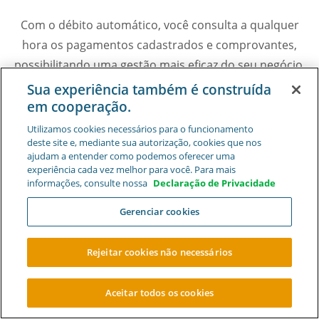
Com o débito automático, você consulta a qualquer
hora os pagamentos cadastrados e comprovantes,
possibilitando uma gestão mais eficaz do seu negócio.
Além disso, você também pode:
Sua experiência também é construída
em cooperação.
Utilizamos cookies necessários para o funcionamento
deste site e, mediante sua autorização, cookies que nos
ajudam a entender como podemos oferecer uma
experiência cada vez melhor para você. Para mais
informações, consulte nossa
Declaração de Privacidade
Efetuar o débito automático de contas mesmo em nome
Gerenciar cookies
de outra empresa.
Rejeitar cookies não necessários
Aceitar todos os cookies
ABRA SUA CONTA