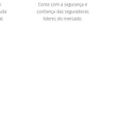
m
Conte com a segurança e
Bene
uda
confiança das seguradoras
cooper
l.
líderes do mercado.
seu ne