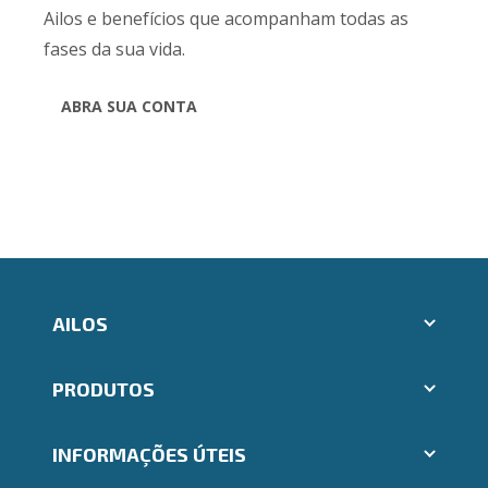
Ailos e benefícios que acompanham todas as
fases da sua vida.
ABRA SUA CONTA
AILOS
Abrir conta Ailos
PRODUTOS
Indique um amigo
Aplicativos Ailos
Cartões
Trabalhe Conosco
INFORMAÇÕES ÚTEIS
Consórcios
Ailos Educação
Empréstimos