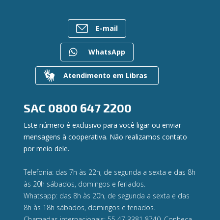
Assembleias
Sobre o Sistema Ailos
FALE CONOSCO
Investimentos
Imprensa
Rede de Atendimento
Previdência
E-mail
Mapa do site
Entre em contato
Seguros
Gerenciar Cookies
Canal de Ética
Para empresas
WhatsApp
Gerenciamento de Riscos
Privacidade e Segurança
Atendimento em Libras
Dúvidas
SAC
0800 647 2200
Este número é exclusivo para você ligar ou enviar
mensagens à cooperativa. Não realizamos contato
por meio dele.
Telefonia: das 7h às 22h, de segunda a sexta e das 8h
às 20h sábados, domingos e feriados.
Whatsapp: das 8h às 20h, de segunda a sexta e das
8h às 18h sábados, domingos e feriados.
Chamadas internacionais: 55 47 3381 8740. Conheça