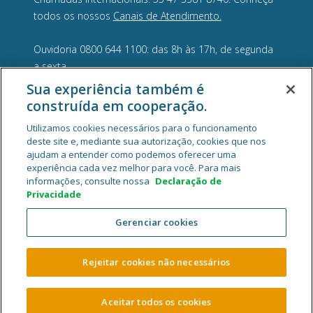
todos os nossos
Canais de Atendimento.
Ouvidoria 0800 644 1100: das 8h às 17h, de segunda
a sexta.
Sua experiência também é
construída em cooperação.
Utilizamos cookies necessários para o funcionamento
deste site e, mediante sua autorização, cookies que nos
ajudam a entender como podemos oferecer uma
experiência cada vez melhor para você. Para mais
informações, consulte nossa
Declaração de
Privacidade
Gerenciar cookies
Cooperativa Central de Crédito Ailos - CNPJ 05.463.212/0001-29
Rua General Osório, 1180, Velha, CEP 89041-002, Blumenau/SC.
Rejeitar cookies não necessários
2026 Sistema Ailos. Todos os direitos reservados.
Aceitar todos os cookies
ABRA SUA CONTA