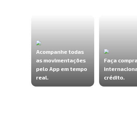
Acompanhe todas
as movimentações
Faça compr
pelo App em tempo
internaciona
real.
crédito.