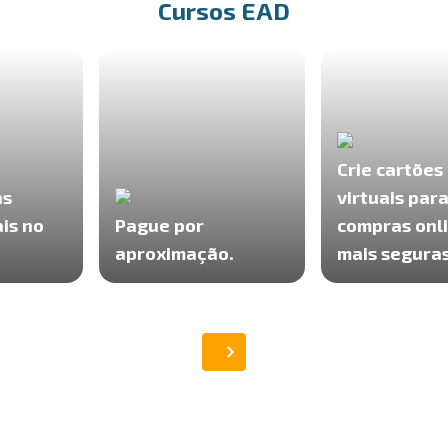
Cursos EAD
Crie cartões
as
virtuais par
is no
Pague por
compras onl
aproximação.
mais seguras