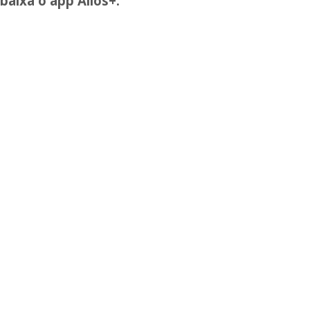
baixa o app Ailos+.