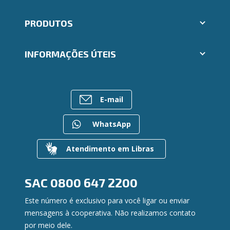
Abrir conta Ailos
PRODUTOS
Indique um amigo
Aplicativos Ailos
Cartões
Trabalhe Conosco
INFORMAÇÕES ÚTEIS
Consórcios
Ailos Educação
Empréstimos
Assembleias
Sobre o Sistema Ailos
FALE CONOSCO
Investimentos
Imprensa
Rede de Atendimento
Previdência
E-mail
Mapa do site
Entre em contato
Seguros
Gerenciar Cookies
Canal de Ética
Para empresas
WhatsApp
Gerenciamento de Riscos
Privacidade e Segurança
Atendimento em Libras
Dúvidas
SAC
0800 647 2200
Este número é exclusivo para você ligar ou enviar
mensagens à cooperativa. Não realizamos contato
por meio dele.