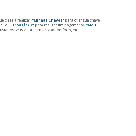
ue deseja realizar:
“Minhas Chaves”
para criar sua chave,
de”
ou
“Transferir”
para realizar um pagamento,
“Meu
ustar os seus valores limites por período, etc.