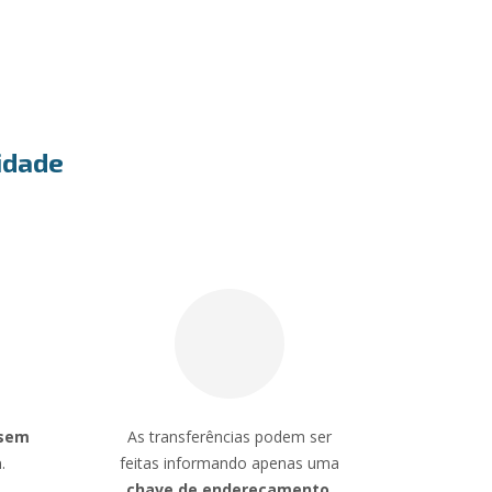
lidade
sem
As transferências podem ser
a
.
feitas informando apenas uma
chave de endereçamento
.