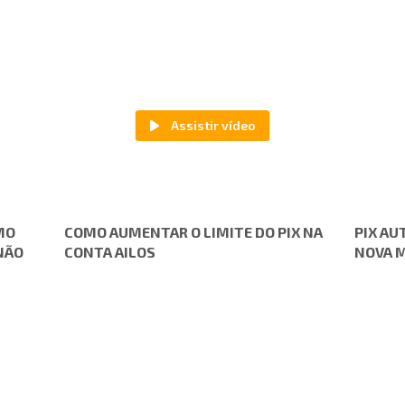
MO
COMO AUMENTAR O LIMITE DO PIX NA
PIX AU
NÃO
CONTA AILOS
NOVA 