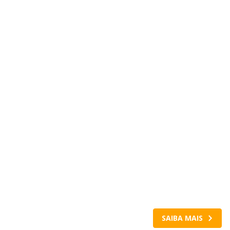
Esquecer o 
suas contas 
se preocupe 
Com o Pix Automátic
uma vez e os paga
acontecem na data c
gratuito e seguro.
SAIBA MAIS