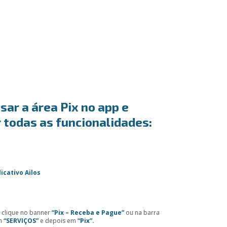
ar a área Pix no app e
 todas as funcionalidades:
licativo Ailos
l, clique no banner
“Pix – Receba e Pague”
ou na barra
em
“SERVIÇOS”
e depois em
“Pix”.