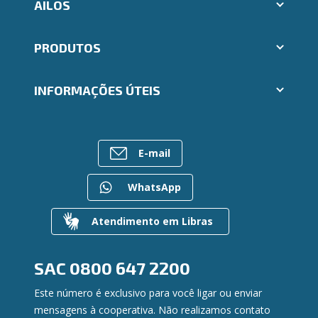
AILOS
Abrir conta Ailos
PRODUTOS
Indique um amigo
Aplicativos Ailos
Cartões
Trabalhe Conosco
INFORMAÇÕES ÚTEIS
Consórcios
Ailos Educação
Empréstimos
Assembleias
Sobre o Sistema Ailos
FALE CONOSCO
Investimentos
Imprensa
Rede de Atendimento
Previdência
E-mail
Mapa do site
Entre em contato
Seguros
Gerenciar Cookies
Canal de Ética
Para empresas
WhatsApp
Gerenciamento de Riscos
Privacidade e Segurança
Atendimento em Libras
Dúvidas
SAC
0800 647 2200
Este número é exclusivo para você ligar ou enviar
mensagens à cooperativa. Não realizamos contato