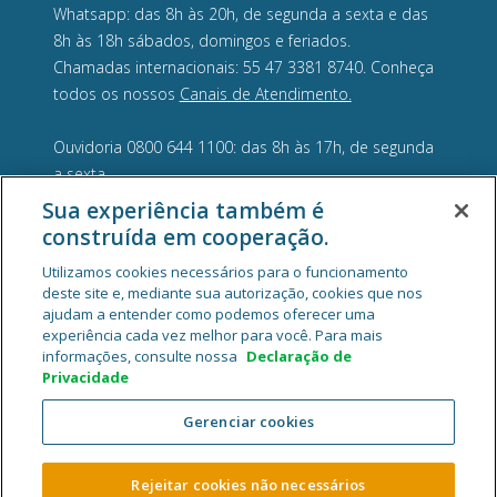
Whatsapp: das 8h às 20h, de segunda a sexta e das
8h às 18h sábados, domingos e feriados.
Chamadas internacionais: 55 47 3381 8740. Conheça
todos os nossos
Canais de Atendimento.
Ouvidoria 0800 644 1100: das 8h às 17h, de segunda
a sexta.
Sua experiência também é
construída em cooperação.
Utilizamos cookies necessários para o funcionamento
deste site e, mediante sua autorização, cookies que nos
ajudam a entender como podemos oferecer uma
experiência cada vez melhor para você. Para mais
informações, consulte nossa
Declaração de
Privacidade
Gerenciar cookies
Cooperativa Central de Crédito Ailos - CNPJ 05.463.212/0001-29
Rua General Osório, 1180, Velha, CEP 89041-002, Blumenau/SC.
Rejeitar cookies não necessários
2026 Sistema Ailos. Todos os direitos reservados.