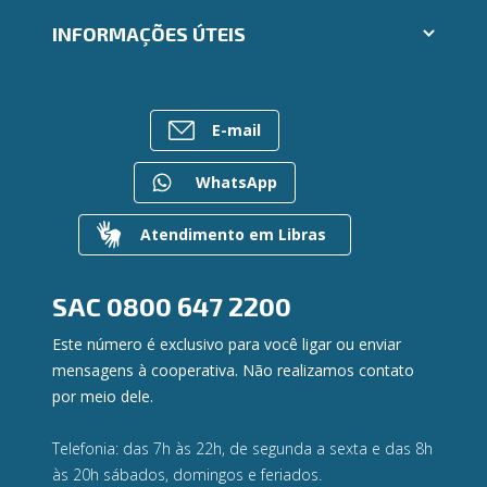
Aplicativos Ailos
Cartões
Trabalhe Conosco
INFORMAÇÕES ÚTEIS
Consórcios
Ailos Educação
Empréstimos
Assembleias
Sobre o Sistema Ailos
FALE CONOSCO
Investimentos
Imprensa
Rede de Atendimento
Previdência
E-mail
Mapa do site
Entre em contato
Seguros
Gerenciar Cookies
Canal de Ética
Para empresas
WhatsApp
Gerenciamento de Riscos
Privacidade e Segurança
Atendimento em Libras
Dúvidas
SAC
0800 647 2200
Este número é exclusivo para você ligar ou enviar
mensagens à cooperativa. Não realizamos contato
por meio dele.
Telefonia: das 7h às 22h, de segunda a sexta e das 8h
às 20h sábados, domingos e feriados.