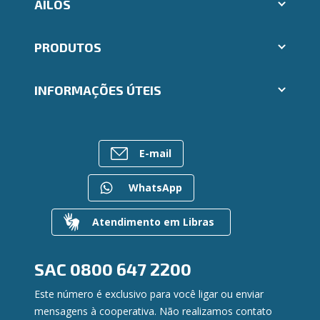
AILOS
Abrir conta Ailos
PRODUTOS
Indique um amigo
Aplicativos Ailos
Cartões
Trabalhe Conosco
INFORMAÇÕES ÚTEIS
Consórcios
Ailos Educação
Empréstimos
Assembleias
Sobre o Sistema Ailos
FALE CONOSCO
Investimentos
Imprensa
Rede de Atendimento
Previdência
E-mail
Mapa do site
Entre em contato
Seguros
Gerenciar Cookies
Canal de Ética
Para empresas
WhatsApp
Gerenciamento de Riscos
Privacidade e Segurança
Atendimento em Libras
Dúvidas
SAC
0800 647 2200
Este número é exclusivo para você ligar ou enviar
mensagens à cooperativa. Não realizamos contato