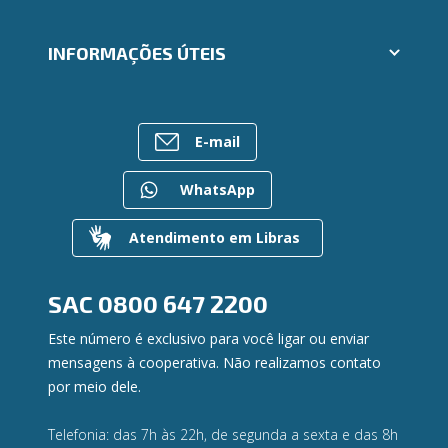
Aplicativos Ailos
Cartões
Trabalhe Conosco
INFORMAÇÕES ÚTEIS
Consórcios
Ailos Educação
Empréstimos
Assembleias
Sobre o Sistema Ailos
FALE CONOSCO
Investimentos
Imprensa
Rede de Atendimento
Previdência
E-mail
Mapa do site
Entre em contato
Seguros
Gerenciar Cookies
Canal de Ética
Para empresas
WhatsApp
Gerenciamento de Riscos
Privacidade e Segurança
Atendimento em Libras
Dúvidas
SAC
0800 647 2200
Este número é exclusivo para você ligar ou enviar
mensagens à cooperativa. Não realizamos contato
por meio dele.
Telefonia: das 7h às 22h, de segunda a sexta e das 8h