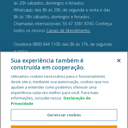
às 20h sábados, domingos e feriados.
Whatsapp: das 8h às 20h, de segunda a sexta e das
8h às 18h sábados, domingos e feriados.
Chamadas internacionais: 55 47 3381 8740. Conheça
todos os nossos
Canais de Atendimento.
Ouvidoria 0800 644 1100: das 8h às 17h, de segunda
a sexta.
Sua experiência também é
construída em cooperação.
Utilizamos cookies necessários para o funcionamento
deste site e, mediante sua autorização, cookies que nos
ajudam a entender como podemos oferecer uma
experiência cada vez melhor para você. Para mais
informações, consulte nossa
Declaração de
Privacidade
Gerenciar cookies
Cooperativa Central de Crédito Ailos - CNPJ 05.463.212/0001-29
Rua General Osório, 1180, Velha, CEP 89041-002, Blumenau/SC.