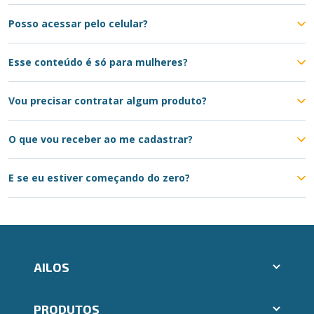
Posso acessar pelo celular?
Esse conteúdo é só para mulheres?
Vou precisar contratar algum produto?
O que vou receber ao me cadastrar?
E se eu estiver começando do zero?
AILOS
Abrir conta Ailos
PRODUTOS
Indique um amigo