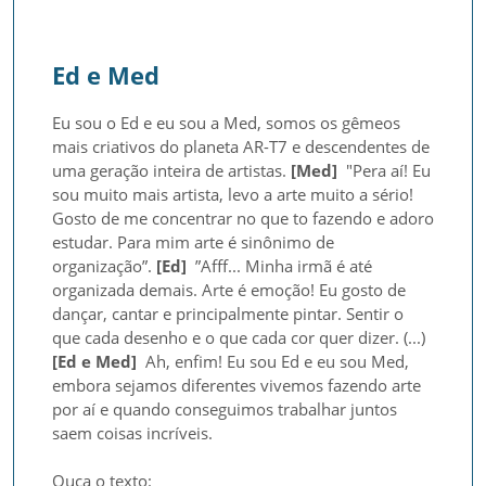
Ed e Med
Eu sou o Ed e eu sou a Med, somos os gêmeos 
mais criativos do planeta AR-T7 e descendentes de 
uma geração inteira de artistas. 
[Med]
  "Pera aí! Eu 
sou muito mais artista, levo a arte muito a sério! 
Gosto de me concentrar no que to fazendo e adoro 
estudar. Para mim arte é sinônimo de 
organização”. 
[Ed]
  ”Afff... Minha irmã é até 
organizada demais. Arte é emoção! Eu gosto de 
dançar, cantar e principalmente pintar. Sentir o 
que cada desenho e o que cada cor quer dizer. (...) 
[Ed e Med]
  Ah, enfim! Eu sou Ed e eu sou Med, 
embora sejamos diferentes vivemos fazendo arte 
por aí e quando conseguimos trabalhar juntos 
saem coisas incríveis.

Ouça o texto:
