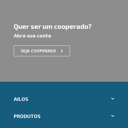
Quer ser um cooperado?
Abra sua conta
SEJA COOPERADO
AILOS
Abrir conta Ailos
PRODUTOS
Indique um amigo
Aplicativos Ailos
Cartões