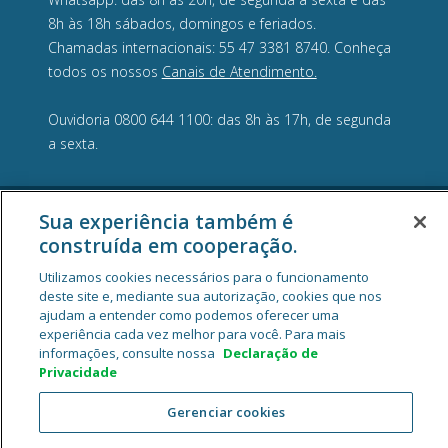
8h às 18h sábados, domingos e feriados.
Chamadas internacionais: 55 47 3381 8740. Conheça
todos os nossos
Canais de Atendimento.
Ouvidoria 0800 644 1100: das 8h às 17h, de segunda
a sexta.
Sua experiência também é
construída em cooperação.
Utilizamos cookies necessários para o funcionamento
deste site e, mediante sua autorização, cookies que nos
ajudam a entender como podemos oferecer uma
experiência cada vez melhor para você. Para mais
informações, consulte nossa
Declaração de
Privacidade
Cooperativa Central de Crédito Ailos - CNPJ 05.463.212/0001-29
Rua General Osório, 1180, Velha, CEP 89041-002, Blumenau/SC.
Gerenciar cookies
2026 Sistema Ailos. Todos os direitos reservados.