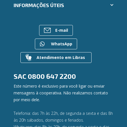
Trabalhe Conosco
INFORMAÇÕES ÚTEIS
Consórcios
Ailos Educação
Empréstimos
Assembleias
Sobre o Sistema Ailos
FALE CONOSCO
Investimentos
Imprensa
Rede de Atendimento
Previdência
E-mail
Mapa do site
Entre em contato
Seguros
Gerenciar Cookies
Canal de Ética
Para empresas
WhatsApp
Gerenciamento de Riscos
Privacidade e Segurança
Atendimento em Libras
Dúvidas
SAC
0800 647 2200
Este número é exclusivo para você ligar ou enviar
mensagens à cooperativa. Não realizamos contato
por meio dele.
Telefonia: das 7h às 22h, de segunda a sexta e das 8h
às 20h sábados, domingos e feriados.
Whatsapp: das 8h às 20h, de segunda a sexta e das