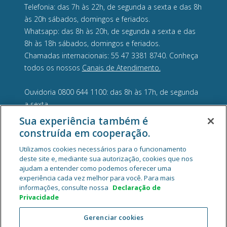
Telefonia: das 7h às 22h, de segunda a sexta e das 8h
às 20h sábados, domingos e feriados.
Whatsapp: das 8h às 20h, de segunda a sexta e das
8h às 18h sábados, domingos e feriados.
Chamadas internacionais: 55 47 3381 8740. Conheça
todos os nossos
Canais de Atendimento.
Ouvidoria 0800 644 1100: das 8h às 17h, de segunda
a sexta.
Sua experiência também é
construída em cooperação.
Utilizamos cookies necessários para o funcionamento
deste site e, mediante sua autorização, cookies que nos
ajudam a entender como podemos oferecer uma
experiência cada vez melhor para você. Para mais
informações, consulte nossa
Declaração de
Privacidade
Gerenciar cookies