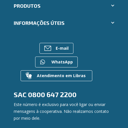
Abrir conta Ailos
PRODUTOS
Indique um amigo
Aplicativos Ailos
Cartões
Trabalhe Conosco
INFORMAÇÕES ÚTEIS
Consórcios
Ailos Educação
Empréstimos
Assembleias
Sobre o Sistema Ailos
FALE CONOSCO
Investimentos
Imprensa
Rede de Atendimento
Previdência
E-mail
Mapa do site
Entre em contato
Seguros
Gerenciar Cookies
Canal de Ética
Para empresas
WhatsApp
Gerenciamento de Riscos
Privacidade e Segurança
Atendimento em Libras
Dúvidas
SAC
0800 647 2200
Este número é exclusivo para você ligar ou enviar
mensagens à cooperativa. Não realizamos contato
por meio dele.