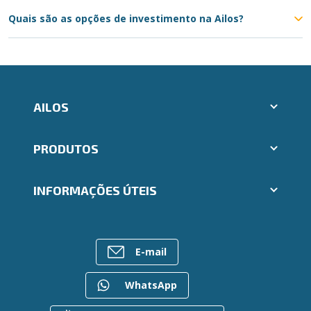
Quais são as opções de investimento na Ailos?
AILOS
Abrir conta Ailos
PRODUTOS
Indique um amigo
Aplicativos Ailos
Cartões
Trabalhe Conosco
INFORMAÇÕES ÚTEIS
Consórcios
Ailos Educação
Empréstimos
Assembleias
Sobre o Sistema Ailos
FALE CONOSCO
Investimentos
Imprensa
Rede de Atendimento
Previdência
E-mail
Mapa do site
Entre em contato
Seguros
Gerenciar Cookies
Canal de Ética
Para empresas
WhatsApp
Gerenciamento de Riscos
Privacidade e Segurança