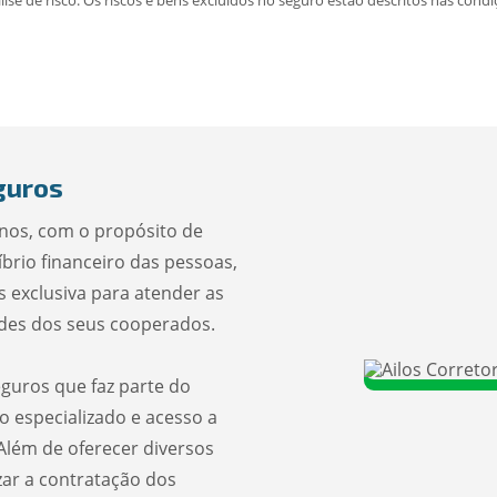
lise de risco. Os riscos e bens excluídos no seguro estão descritos nas cond
guros
anos, com o propósito de
líbrio financeiro das pessoas,
 exclusiva para atender as
ades dos seus cooperados.
guros que faz parte do
o especializado e acesso a
Além de oferecer diversos
izar a contratação dos