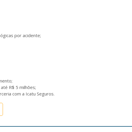
gicas por acidente;

ento;

 até R$ 5 milhões;

ceria com a Icatu Seguros. 