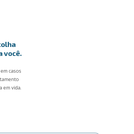
colha
a você.
a em casos
astamento
 em vida.