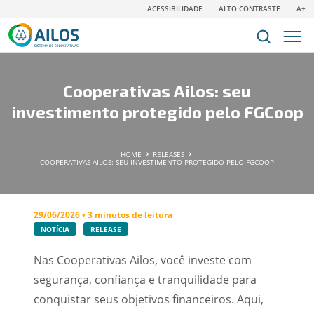
ACESSIBILIDADE
ALTO CONTRASTE
A+
Cooperativas Ailos: seu
investimento protegido pelo FGCoop
HOME
RELEASES
COOPERATIVAS AILOS: SEU INVESTIMENTO PROTEGIDO PELO FGCOOP
29/06/2026 • 3 minutos de leitura
NOTÍCIA
RELEASE
Nas Cooperativas Ailos, você investe com
segurança, confiança e tranquilidade para
conquistar seus objetivos financeiros. Aqui,