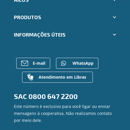
Abrir conta Ailos
PRODUTOS
Indique um amigo
Aplicativos Ailos
Cartões
Trabalhe Conosco
INFORMAÇÕES ÚTEIS
Consórcios
Ailos Educação
Empréstimos
Assembleias
Sobre o Sistema Ailos
FALE CONOSCO
Investimentos
Imprensa
Rede de Atendimento
Previdência
Mapa do site
Entre em contato
E-mail
WhatsApp
Seguros
Gerenciar Cookies
Canal de Ética
Para empresas
Gerenciamento de Riscos
Atendimento em Libras
Privacidade e Segurança
Dúvidas
SAC
0800 647 2200
Este número é exclusivo para você ligar ou enviar
mensagens à cooperativa. Não realizamos contato
por meio dele.