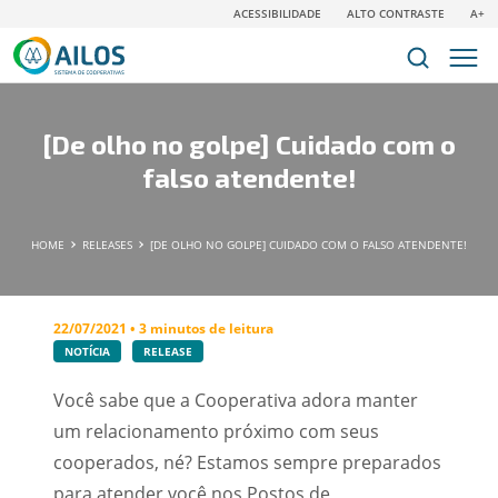
ACESSIBILIDADE
ALTO CONTRASTE
A+
[De olho no golpe] Cuidado com o
falso atendente!
HOME
RELEASES
[DE OLHO NO GOLPE] CUIDADO COM O FALSO ATENDENTE!
22/07/2021 • 3 minutos de leitura
NOTÍCIA
RELEASE
Você sabe que a Cooperativa adora manter
um relacionamento próximo com seus
cooperados, né? Estamos sempre preparados
para atender você nos Postos de