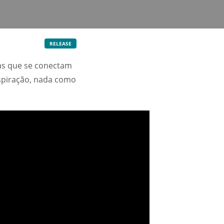
RELEASE
oas que se conectam
nspiração, nada como