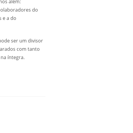
mos além:
colaboradores do
 e a do
pode ser um divisor
parados com tanto
na íntegra.