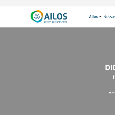
Ailos
Nossa
DI
HO