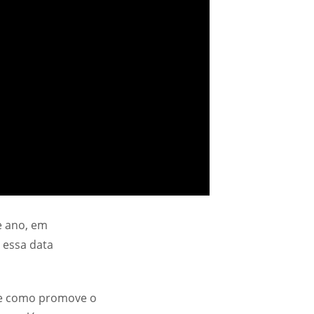
e ano, em
 essa data
 e como promove o