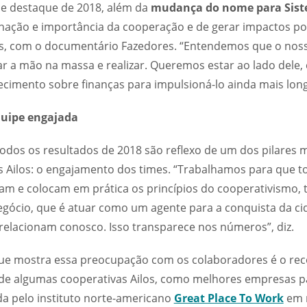
e destaque de 2018, além da
mudança do nome para Sist
nação e importância da cooperação e de gerar impactos pos
s, com o documentário Fazedores. “Entendemos que o no
ocar a mão na massa e realizar. Queremos estar ao lado del
cimento sobre finanças para impulsioná-lo ainda mais longe”
quipe engajada
todos os resultados de 2018 são reflexo de um dos pilares 
s Ailos: o engajamento dos times. “Trabalhamos para que t
iam e colocam em prática os princípios do cooperativismo, 
gócio, que é atuar como um agente para a conquista da cid
relacionam conosco. Isso transparece nos números”, diz.
e mostra essa preocupação com os colaboradores é o re
 de algumas cooperativas Ailos, como melhores empresas pa
da pelo instituto norte-americano
Great Place To Work
em m