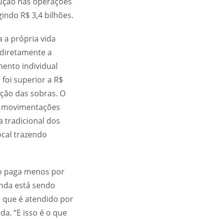
lução nas operações
indo R$ 3,4 bilhões.
a a própria vida
 diretamente a
ento individual
foi superior a R$
ição das sobras. O
as movimentações
a tradicional dos
cal trazendo
do paga menos por
nda está sendo
 que é atendido por
a. “E isso é o que