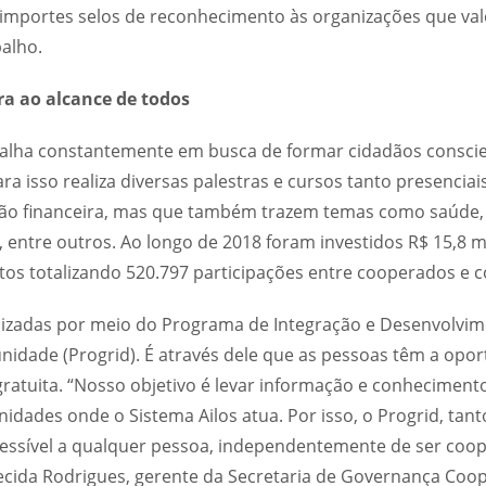
importes selos de reconhecimento às organizações que val
alho.
ra ao alcance de todos
balha constantemente em busca de formar cidadãos consci
ara isso realiza diversas palestras e cursos tanto presencia
ão financeira, mas que também trazem temas como saúde,
ntre outros. Ao longo de 2018 foram investidos R$ 15,8 mi
ntos totalizando 520.797 participações entre cooperados e
lizadas por meio do Programa de Integração e Desenvolvi
dade (Progrid). É através dele que as pessoas têm a opor
gratuita. “Nosso objetivo é levar informação e conheciment
dades onde o Sistema Ailos atua. Por isso, o Progrid, tan
essível a qualquer pessoa, independentemente de ser coo
ecida Rodrigues, gerente da Secretaria de Governança Coop