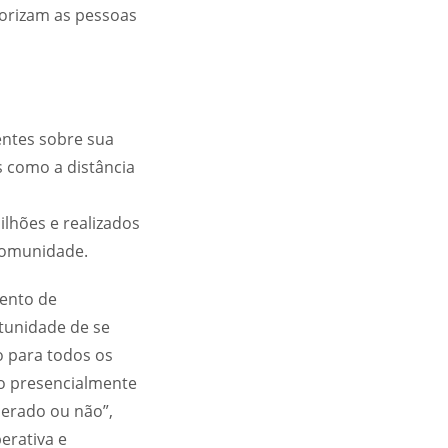
orizam as pessoas
entes sobre sua
is como a distância
lhões e realizados
 comunidade.
mento de
tunidade de se
o para todos os
to presencialmente
perado ou não”,
erativa e