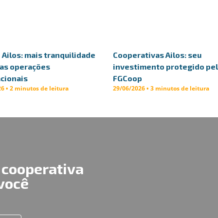
Ailos: mais tranquilidade
Cooperativas Ailos: seu
uas operações
investimento protegido pe
cionais
FGCoop
6 • 2 minutos de leitura
29/06/2026 • 3 minutos de leitura
 cooperativa
 você