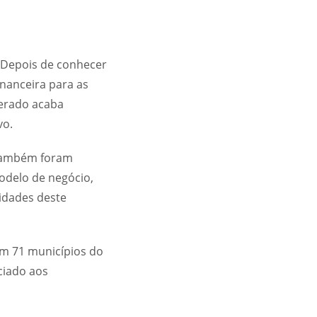
 “Depois de conhecer
inanceira para as
perado acaba
vo.
 também foram
modelo de negócio,
idades deste
em 71 municípios do
ciado aos