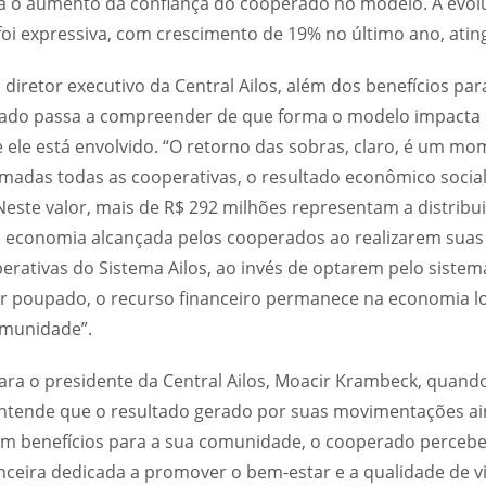
ca o aumento da confiança do cooperado no modelo. A evo
oi expressiva, com crescimento de 19% no último ano, ating
, diretor executivo da Central Ailos, além dos benefícios par
erado passa a compreender de que forma o modelo impacta
le está envolvido. “O retorno das sobras, claro, é um mom
madas todas as cooperativas, o resultado econômico social 
. Neste valor, mais de R$ 292 milhões representam a distribu
da economia alcançada pelos cooperados ao realizarem su
erativas do Sistema Ailos, ao invés de optarem pelo sistem
r poupado, o recurso financeiro permanece na economia lo
omunidade”.
Para o presidente da Central Ailos, Moacir Krambeck, quan
entende que o resultado gerado por suas movimentações ai
om benefícios para a sua comunidade, o cooperado percebe
nceira dedicada a promover o bem-estar e a qualidade de vid