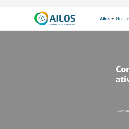
Ailos
Nossa
Co
ati
COM CR