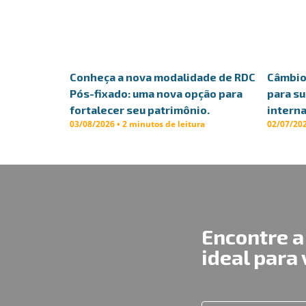
Conheça a nova modalidade de RDC
Câmbio 
Pós-fixado: uma nova opção para
para s
fortalecer seu patrimônio.
interna
03/08/2026 • 2 minutos de leitura
02/07/202
Encontre a
ideal para