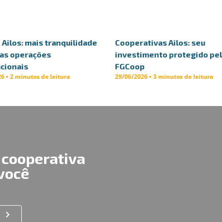
Ailos: mais tranquilidade
Cooperativas Ailos: seu
uas operações
investimento protegido pe
cionais
FGCoop
6 • 2 minutos de leitura
29/06/2026 • 3 minutos de leitura
 cooperativa
 você