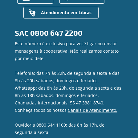
Gerenciar Cookies
Canal de Ética
Para empresas
Gerenciamento de Riscos
Atendimento em Libras
Privacidade e Segurança
Dúvidas
SAC
0800 647 2200
Este número é exclusivo para você ligar ou enviar
mensagens à cooperativa. Não realizamos contato
por meio dele.
Telefonia: das 7h às 22h, de segunda a sexta e das
8h às 20h sábados, domingos e feriados.
Whatsapp: das 8h às 20h, de segunda a sexta e das
8h às 18h sábados, domingos e feriados.
Chamadas internacionais: 55 47 3381 8740.
Conheça todos os nossos
Canais de Atendimento.
Ouvidoria 0800 644 1100: das 8h às 17h, de
segunda a sexta.